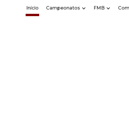
Início
Campeonatos
FMB
Com
ip to main content
Skip to navigat