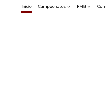
Início
Campeonatos
FMB
Com
ip to main content
Skip to navigat