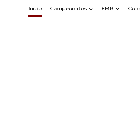
Início
Campeonatos
FMB
Com
ip to main content
Skip to navigat