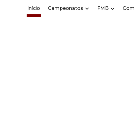
Início
Campeonatos
FMB
Com
ip to main content
Skip to navigat