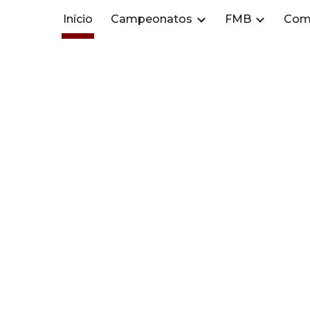
Início
Campeonatos
FMB
Com
ip to main content
Skip to navigat