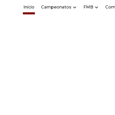
Início
Campeonatos
FMB
Com
ip to main content
Skip to navigat