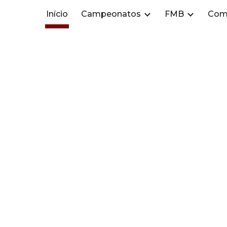
Início
Campeonatos
FMB
Com
ip to main content
Skip to navigat